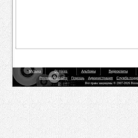
Музыка
Dj mixes
Альбомы
Видеоклипы
Реклама на сайте
Помощь
Администрация
Служба подд
Все права защищены © 2007-2026 Biso