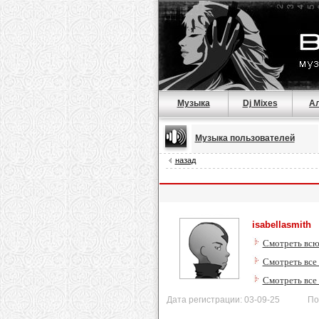
Музыка
Dj Mixes
А
Музыка пользователей
назад
isabellasmith
Смотреть всю
Смотреть все 
Смотреть все
Дата регистрации: 03-09-25 После