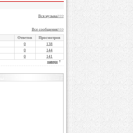
Вся музыка>>>
Все сообщения>>>
Ответов
Просмотров
0
138
0
144
0
141
наверх