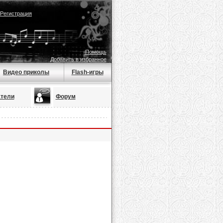
Регистрация
Помощь
Добавить в избранное
Видео приколы
Flash-игры
тели
Форум