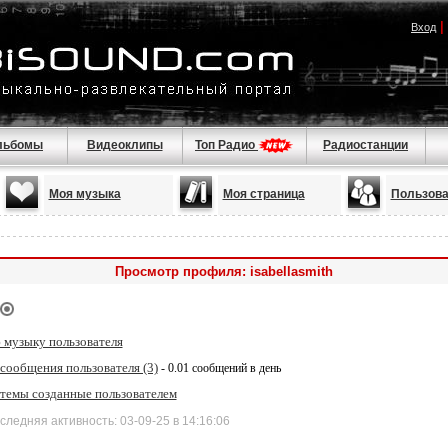
|
Вход
льбомы
Видеоклипы
Топ Радио
Радиостанции
Моя музыка
Моя страница
Пользова
Просмотр профиля: isabellasmith
 музыку пользователя
сообщения пользователя (3)
- 0.01 сообщений в день
 темы созданные пользователем
дняя активность: 03-09-25 в 14:16:06