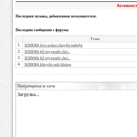
Активност
Последняя музыка, добавленная пользователем:
Последние сообщения с форума:
Тема
1.
SODO66 live poker chuyên nghiệp
2.
SODO66 hỗ trợ người chơ...
3.
SODO66 hỗ trợ người chơ...
4.
SODO66 khuyến mãi khủng
Популярное в сети