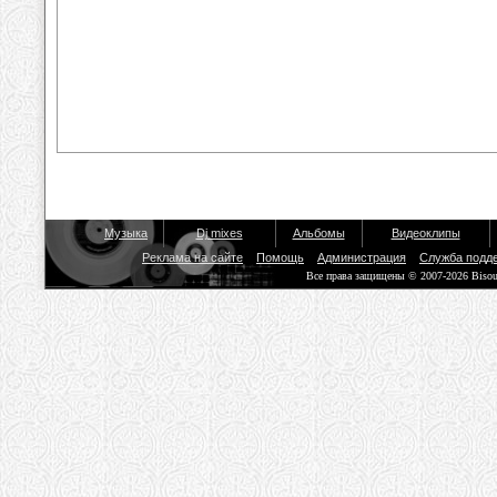
Музыка
Dj mixes
Альбомы
Видеоклипы
Реклама на сайте
Помощь
Администрация
Служба подд
Все права защищены © 2007-2026 Biso