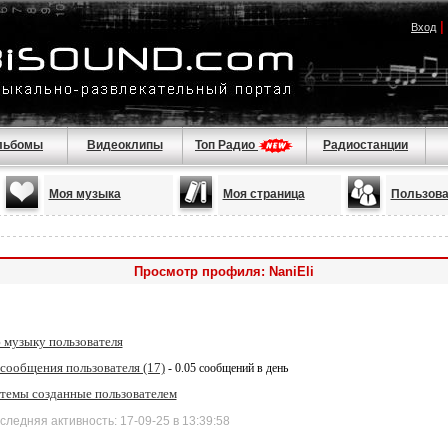
|
Вход
льбомы
Видеоклипы
Топ Радио
Радиостанции
Моя музыка
Моя страница
Пользова
Просмотр профиля: NaniEli
 музыку пользователя
сообщения пользователя (17)
- 0.05 сообщений в день
 темы созданные пользователем
дняя активность: 17-09-25 в 13:39:58