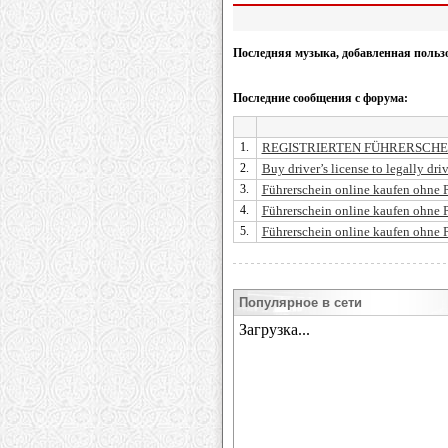
Последняя музыка, добавленная польз
Последние сообщения с форума:
1.
REGISTRIERTEN FÜHRERSCHE
2.
Buy driver’s license to legally dri
3.
Führerschein online kaufen ohne P
4.
Führerschein online kaufen ohne 
5.
Führerschein online kaufen ohne 
Популярное в сети