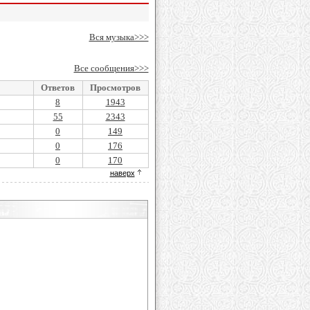
Вся музыка>>>
Все сообщения>>>
Ответов
Просмотров
8
1943
55
2343
0
149
0
176
0
170
наверх