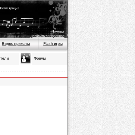
Регистрация
Помощь
Добавить в избранное
Видео приколы
Flash-игры
тели
Форум