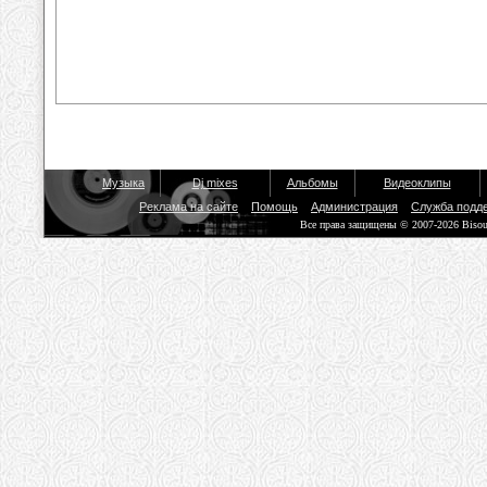
Музыка
Dj mixes
Альбомы
Видеоклипы
Реклама на сайте
Помощь
Администрация
Служба подд
Все права защищены © 2007-2026 Biso