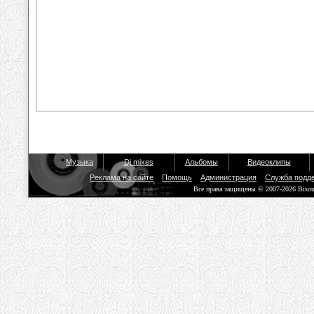
Музыка
Dj mixes
Альбомы
Видеоклипы
Реклама на сайте
Помощь
Администрация
Служба подд
Все права защищены © 2007-2026 Biso