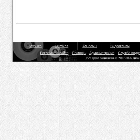
Музыка
Dj mixes
Альбомы
Видеоклипы
Реклама на сайте
Помощь
Администрация
Служба подд
Все права защищены © 2007-2026 Biso