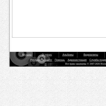
Музыка
Dj mixes
Альбомы
Видеоклипы
Реклама на сайте
Помощь
Администрация
Служба подд
Все права защищены © 2007-2026 Biso