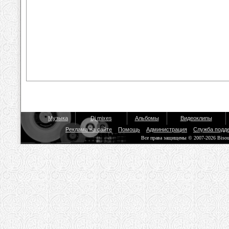
Музыка
Dj mixes
Альбомы
Видеоклипы
Реклама на сайте
Помощь
Администрация
Служба подд
Все права защищены © 2007-2026 Biso