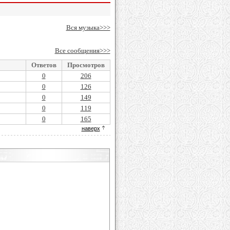
Вся музыка>>>
Все сообщения>>>
Ответов
Просмотров
0
206
0
126
0
149
0
119
0
165
наверх