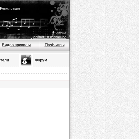
Регистрация
Помощь
Добавить в избранное
Видео приколы
Flash-игры
тели
Форум