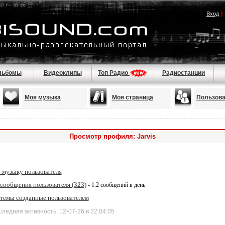
|
Вход
льбомы
Видеоклипы
Топ Радио
Радиостанции
Моя музыка
Моя страница
Пользова
Просмотр профиля: Jarvis
 музыку пользователя
 сообщения пользователя (323)
- 1.2 сообщений в день
 темы созданные пользователем
няя активность: 12-07-26 в 22:04:05