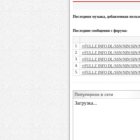
Последняя музыка, добавленная польз
Последние сообщения с форума:
1.
⭐FULLZ INFO DL/SSN/NIN/SIN
2.
⭐FULLZ INFO DL/SSN/NIN/SIN
3.
⭐FULLZ INFO DL/SSN/NIN/SIN
4.
⭐FULLZ INFO DL/SSN/NIN/SIN
5.
⭐FULLZ INFO DL/SSN/NIN/SIN
Популярное в сети