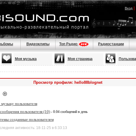
|
Вход
льбомы
Видеоклипы
Топ Радио
Радиостанции
Моя музыка
Моя страница
Пользова
Просмотр профиля: hello88blognet
 музыку пользователя
сообщения пользователя (10)
- 0.04 сообщений в день
 темы созданные пользователем
няя активность: 18-11-25 в 6:33:13