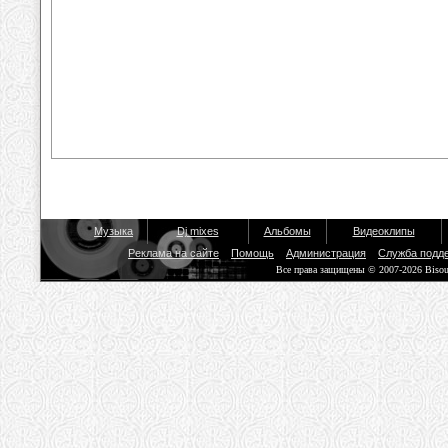
Музыка
Dj mixes
Альбомы
Видеоклипы
Реклама на сайте
Помощь
Администрация
Служба подд
Все права защищены © 2007-2026 Biso