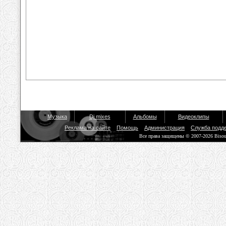
Музыка
Dj mixes
Альбомы
Видеоклипы
Реклама на сайте
Помощь
Администрация
Служба подд
Все права защищены © 2007-2026 Biso