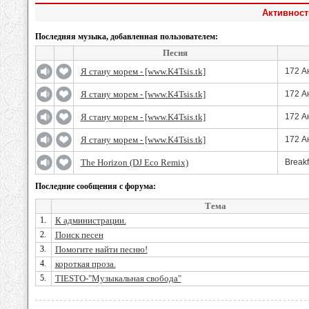
Активност
Последняя музыка, добавленная пользователем:
Песня
Я стану морем - [www.K4Tsis.tk]
172 А
Я стану морем - [www.K4Tsis.tk]
172 А
Я стану морем - [www.K4Tsis.tk]
172 А
Я стану морем - [www.K4Tsis.tk]
172 А
The Horizon (DJ Eco Remix)
Breakf
Последние сообщения с форума:
Тема
1.
К администрации.
2.
Поиск песен
3.
Помогите найти песню!
4.
короткая проза.
5.
TIESTO-"Музыкальная свобода"