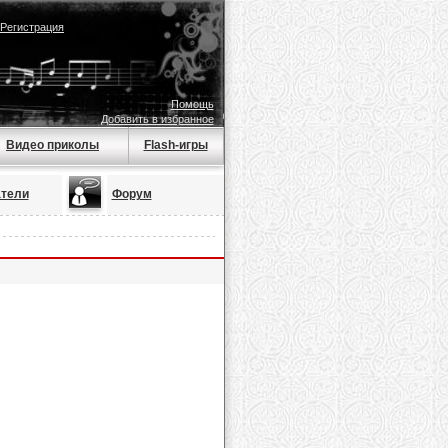
Регистрация
Помощь
Добавить в избранное
Видео приколы
Flash-игры
тели
Форум