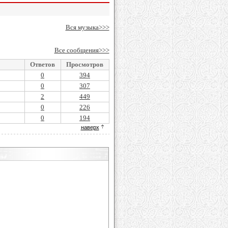
Вся музыка>>>
Все сообщения>>>
Ответов
Просмотров
0
394
0
307
2
449
0
226
0
194
наверх