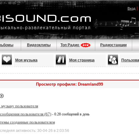
|
Вход
льбомы
Видеоклипы
Топ Радио
Радиостанции
Моя музыка
Моя страница
Пользова
Просмотр профиля: Dreamland99
 музыку пользователя
сообщения пользователя (67)
- 0.28 сообщений в день
 темы созданные пользователем
дняя активность: 30-04-26 в 2:03:56