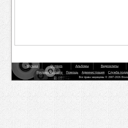
Музыка
Dj mixes
Альбомы
Видеоклипы
Реклама на сайте
Помощь
Администрация
Служба подд
Все права защищены © 2007-2026 Biso