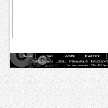
Музыка
Dj mixes
Альбомы
Видеоклипы
Реклама на сайте
Помощь
Администрация
Служба подд
Все права защищены © 2007-2026 Biso