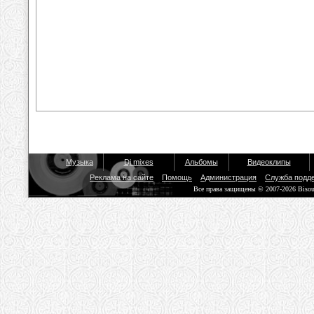
Музыка
Dj mixes
Альбомы
Видеоклипы
Реклама на сайте
Помощь
Администрация
Служба подд
Все права защищены © 2007-2026 Biso