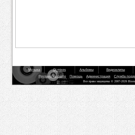
Музыка
Dj mixes
Альбомы
Видеоклипы
Реклама на сайте
Помощь
Администрация
Служба подд
Все права защищены © 2007-2026 Biso