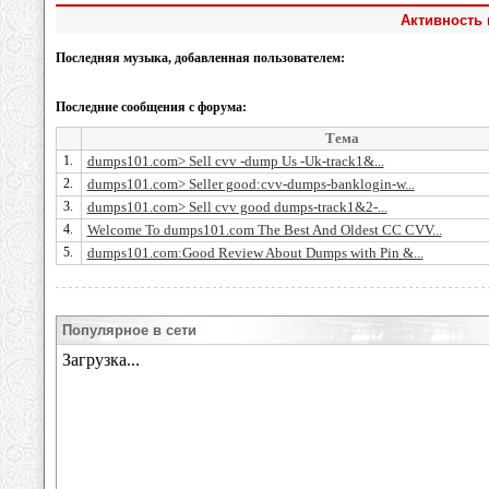
Активность 
Последняя музыка, добавленная пользователем:
Последние сообщения с форума:
Тема
1.
dumps101.com> Sell cvv -dump Us -Uk-track1&...
2.
dumps101.com> Seller good:cvv-dumps-banklogin-w...
3.
dumps101.com> Sell cvv good dumps-track1&2-...
4.
Welcome To dumps101.com The Best And Oldest CC CVV...
5.
dumps101.com:Good Review About Dumps with Pin &...
Популярное в сети