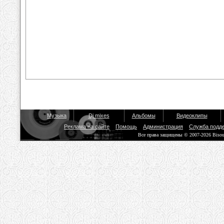
Музыка
Dj mixes
Альбомы
Видеоклипы
Реклама на сайте
Помощь
Администрация
Служба подд
Все права защищены © 2007-2026 Biso