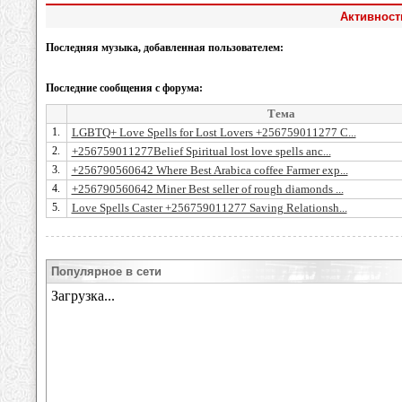
Активност
Последняя музыка, добавленная пользователем:
Последние сообщения с форума:
Тема
1.
LGBTQ+ Love Spells for Lost Lovers +256759011277 C...
2.
+256759011277Belief Spiritual lost love spells anc...
3.
+256790560642 Where Best Arabica coffee Farmer exp...
4.
+256790560642 Miner Best seller of rough diamonds ...
5.
Love Spells Caster +256759011277 Saving Relationsh...
Популярное в сети