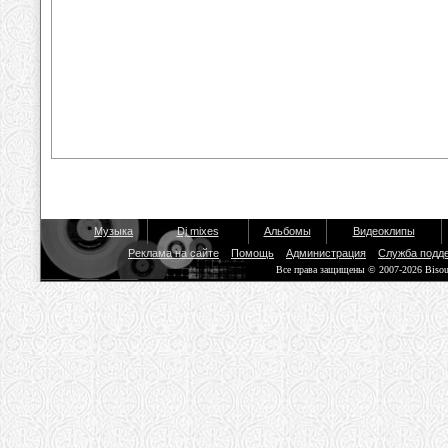
Музыка
Dj mixes
Альбомы
Видеоклипы
Реклама на сайте
Помощь
Администрация
Служба подд
Все права защищены © 2007-2026 Biso