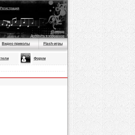
Регистрация
Помощь
Добавить в избранное
Видео приколы
Flash-игры
тели
Форум