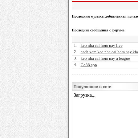
Последняя музыка, добавленная польз
Последние сообщения с форума:
1.
keo nha cai hom nay live
2.
cach xem keo nha cai hom nay kho
3.
keo nha cai hom nay a league
4.
Go88 app
Популярное в сети