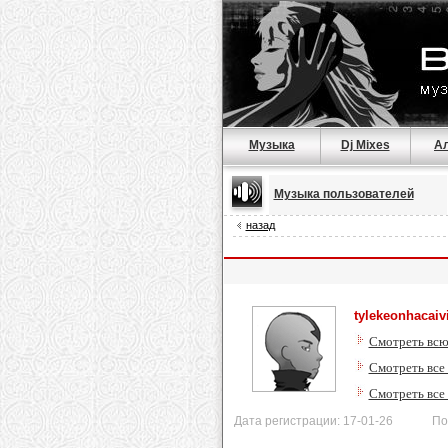
Музыка
Dj Mixes
А
Музыка пользователей
назад
tylekeonhacaiv
Смотреть всю
Смотреть все 
Смотреть все
Дата регистрации: 17-01-26 После