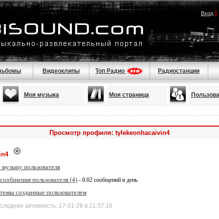
|
Вход
льбомы
Видеоклипы
Топ Радио
Радиостанции
Моя музыка
Моя страница
Пользова
Просмотр профиля: tylekeonhacaivin4
in4
 музыку пользователя
сообщения пользователя (4)
- 0.02 сообщений в день
 темы созданные пользователем
дняя активность: 17-01-26 в 21:37:16