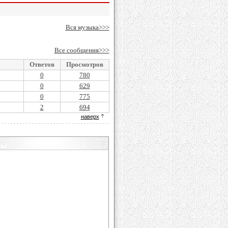
Вся музыка>>>
Все сообщения>>>
Ответов
Просмотров
0
780
0
629
0
775
2
694
наверх