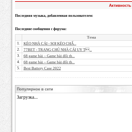
Активность 
Последняя музыка, добавленная пользователем:
Последние сообщения с форума:
Тема
1.
KÈO NHÀ CÁI - SOI KÈO CHẤ...
2.
77BET - TRANG CHỦ NHÀ CÁI UY T...
3.
68 game bài – Game bài đổi th...
4.
68 game bài – Game bài đổi th...
5.
Best Battery Case 2022
Популярное в сети