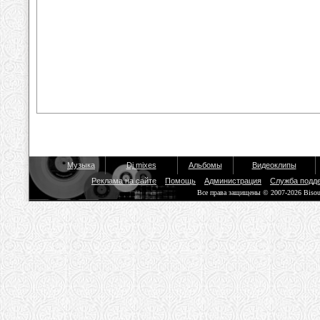
Музыка
Dj mixes
Альбомы
Видеоклипы
Реклама на сайте
Помощь
Администрация
Служба подд
Все права защищены © 2007-2026 Biso