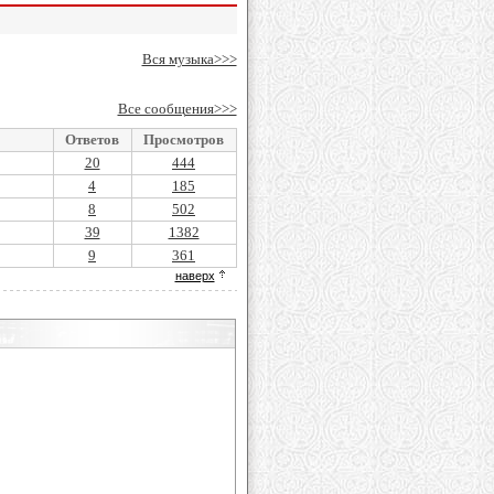
Вся музыка>>>
Все сообщения>>>
Ответов
Просмотров
20
444
4
185
8
502
39
1382
9
361
наверх