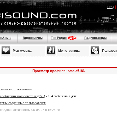
|
Вход
льбомы
Видеоклипы
Топ Радио
Радиостанции
Моя музыка
Моя страница
Пользова
Просмотр профиля: satola5186
 музыку пользователя
 сообщения пользователя (651)
- 3.34 сообщений в день
 темы созданные пользователем
дняя активность: 06-05-26 в 15:26:28