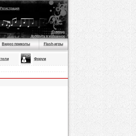
Регистрация
Помощь
Добавить в избранное
Видео приколы
Flash-игры
тели
Форум