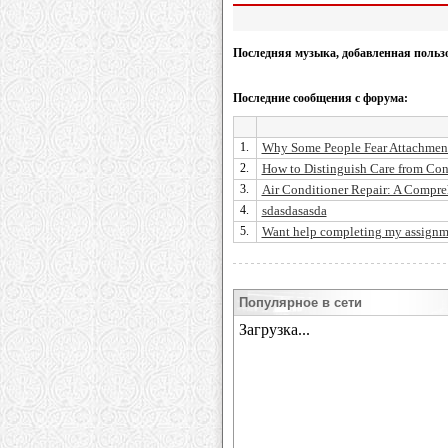
Последняя музыка, добавленная польз
Последние сообщения с форума:
1.
Why Some People Fear Attachmen
2.
How to Distinguish Care from Con
3.
Air Conditioner Repair: A Compr
4.
sdasdasasda
5.
Want help completing my assignm
Популярное в сети