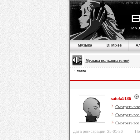
Музыка
Dj Mixes
А
Музыка пользователей
назад
satola5186
Смотреть всю
Смотреть все
Смотреть все
Дата регистрации: 25-01-26 После