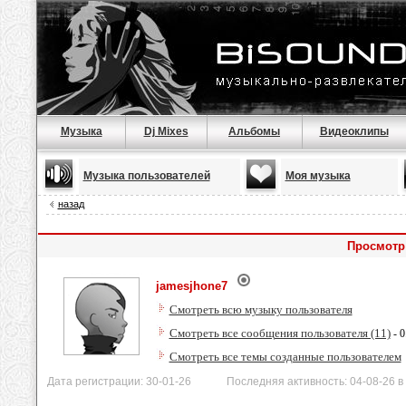
Музыка
Dj Mixes
Альбомы
Видеоклипы
Музыка пользователей
Моя музыка
назад
Просмотр
jamesjhone7
Смотреть всю музыку пользователя
Смотреть все сообщения пользователя (11)
- 0
Смотреть все темы созданные пользователем
Дата регистрации: 30-01-26 Последняя активность: 04-08-26 в 