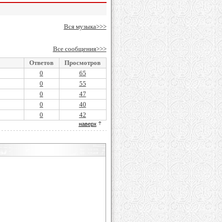
Вся музыка>>>
Все сообщения>>>
Ответов
Просмотров
0
65
0
55
0
47
0
40
0
42
наверх