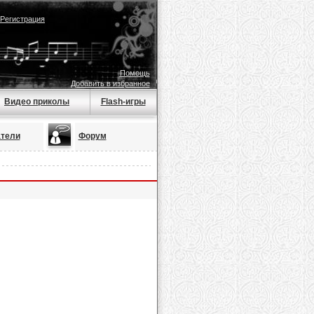
Регистрация
Помощь
Добавить в избранное
Видео приколы
Flash-игры
тели
Форум