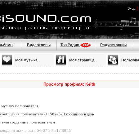
|
Вход
льбомы
Видеоклипы
Топ Радио
Радиостанции
Моя музыка
Моя страница
Пользова
Просмотр профиля: Keith
 музыку пользователя
 сообщения пользователя (1158)
- 6.81 сообщений в день
 темы созданные пользователем
дняя активность: 30-07-26 в 17:38:15