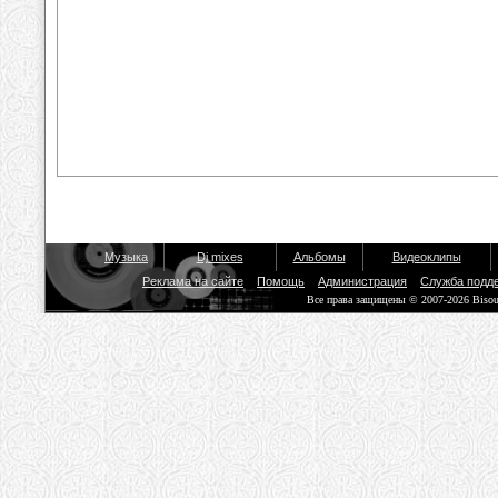
Музыка
Dj mixes
Альбомы
Видеоклипы
Реклама на сайте
Помощь
Администрация
Служба подд
Все права защищены © 2007-2026 Biso