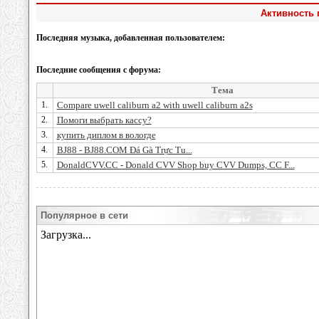
Активность 
Последняя музыка, добавленная пользователем:
Последние сообщения с форума:
Тема
1.
Compare uwell caliburn a2 with uwell caliburn a2s
2.
Помоги выбрать кассу?
3.
купить диплом в вологде
4.
BJ88 - BJ88.COM Đá Gà Trực Tu...
5.
DonaldCVV.CC - Donald CVV Shop buy CVV Dumps, CC F...
Популярное в сети