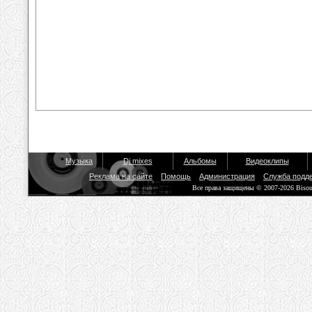
Музыка
Dj mixes
Альбомы
Видеоклипы
Реклама на сайте
Помощь
Администрация
Служба подд
Все права защищены © 2007-2026 Biso