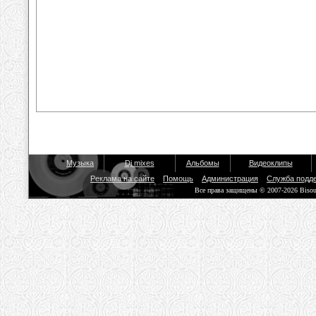
Музыка
Dj mixes
Альбомы
Видеоклипы
Реклама на сайте
Помощь
Администрация
Служба подд
Все права защищены © 2007-2026 Biso