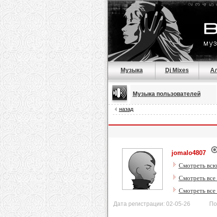
Музыка
Dj Mixes
А
Музыка пользователей
назад
jomalo4807
Смотреть всю
Смотреть все
Смотреть все
Дата регистрации: 02-05-26 После