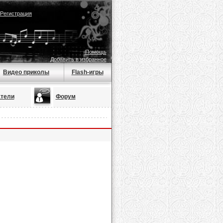
Регистрация
Помощь
Добавить в избранное
Видео приколы
Flash-игры
тели
Форум