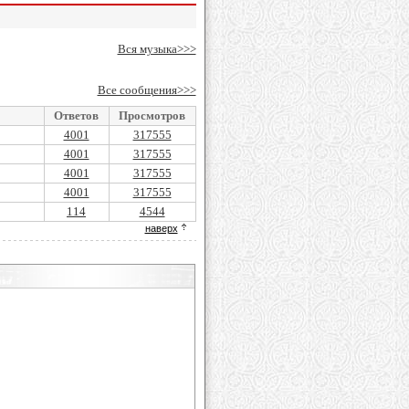
Вся музыка>>>
Все сообщения>>>
Ответов
Просмотров
4001
317555
4001
317555
4001
317555
4001
317555
114
4544
наверх