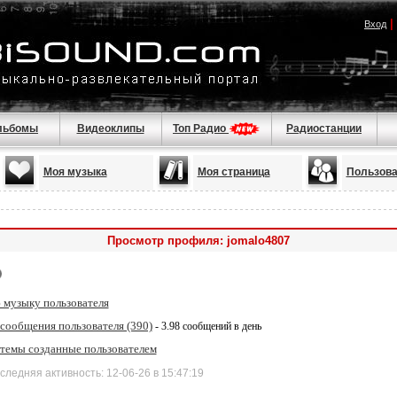
|
Вход
льбомы
Видеоклипы
Топ Радио
Радиостанции
Моя музыка
Моя страница
Пользова
Просмотр профиля: jomalo4807
 музыку пользователя
 сообщения пользователя (390)
- 3.98 сообщений в день
 темы созданные пользователем
дняя активность: 12-06-26 в 15:47:19