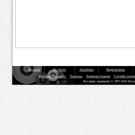
Музыка
Dj mixes
Альбомы
Видеоклипы
Реклама на сайте
Помощь
Администрация
Служба подд
Все права защищены © 2007-2026 Biso