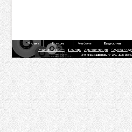
Музыка
Dj mixes
Альбомы
Видеоклипы
Реклама на сайте
Помощь
Администрация
Служба подд
Все права защищены © 2007-2026 Biso