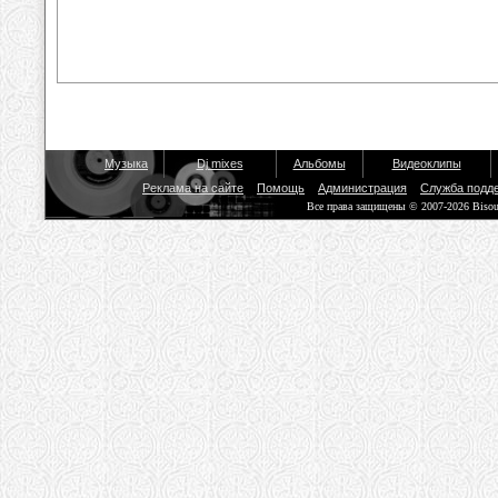
Музыка
Dj mixes
Альбомы
Видеоклипы
Реклама на сайте
Помощь
Администрация
Служба подд
Все права защищены © 2007-2026 Biso