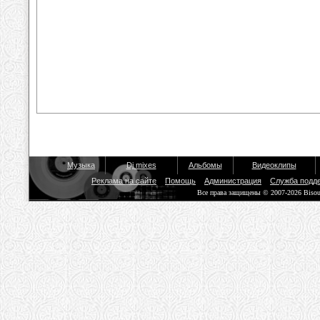
Музыка
Dj mixes
Альбомы
Видеоклипы
Реклама на сайте
Помощь
Администрация
Служба подд
Все права защищены © 2007-2026 Biso