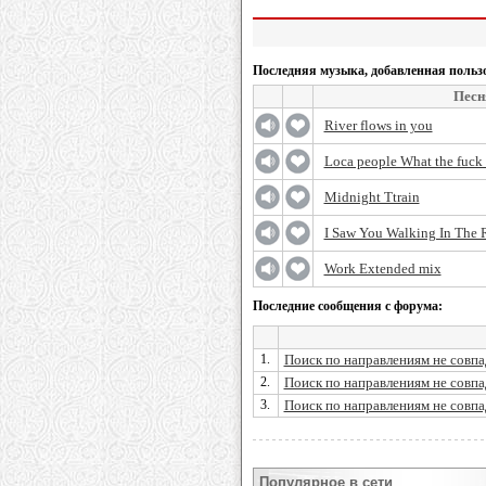
Последняя музыка, добавленная польз
Песн
River flows in you
Loca people What the fuck 
Midnight Ttrain
I Saw You Walking In The 
Work Extended mix
Последние сообщения с форума:
1.
Поиск по направлениям не совпад
2.
Поиск по направлениям не совпад
3.
Поиск по направлениям не совпад
Популярное в сети