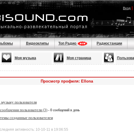
|
Вход
льбомы
Видеоклипы
Топ Радио
Радиостанции
Моя музыка
Моя страница
Пользова
Просмотр профиля: Ellona
 музыку пользователя
сообщения пользователя (3)
- 0 сообщений в день
 темы созданные пользователем
няя активность: 10-10-11 в 19:06:55