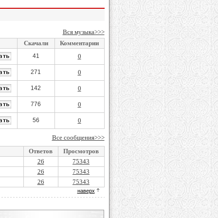
Вся музыка>>>
Скачали
Комментарии
41
0
271
0
142
0
776
0
56
0
Все сообщения>>>
Ответов
Просмотров
26
75343
26
75343
26
75343
наверх