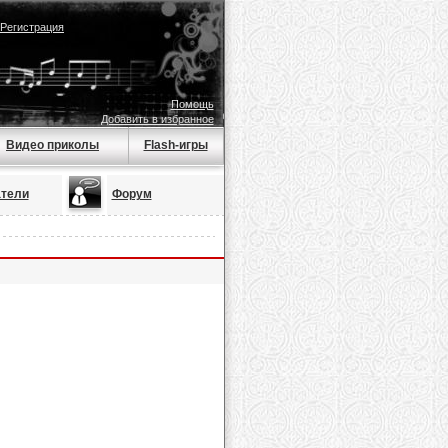
Регистрация
Помощь
Добавить в избранное
Видео приколы
Flash-игры
тели
Форум