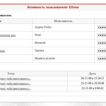
Активность пользователя: Ellona
ователем:
я
Исполнитель
Jasper Forks
original mix
Noel
Morandi
Rain
Samira
Masters at work
Тема
Дата
ает действительност...
26-11-09 в 15:34:11
ает действительност...
25-11-09 в 16:59:46
ает действительност...
22-11-09 в 0:00:42