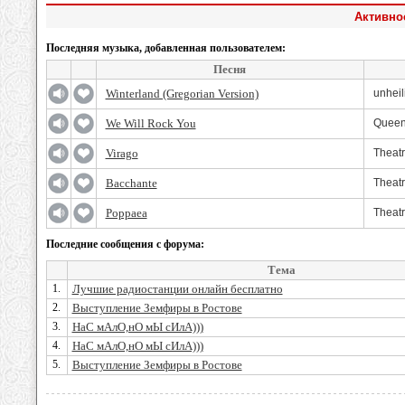
Активнос
Последняя музыка, добавленная пользователем:
Песня
Winterland (Gregorian Version)
unheil
We Will Rock You
Quee
Virago
Theatr
Bacchante
Theatr
Poppaea
Theatr
Последние сообщения с форума:
Тема
1.
Лучшие радиостанции онлайн бесплатно
2.
Выступление Земфиры в Ростове
3.
НаС мАлО,нО мЫ сИлА)))
4.
НаС мАлО,нО мЫ сИлА)))
5.
Выступление Земфиры в Ростове