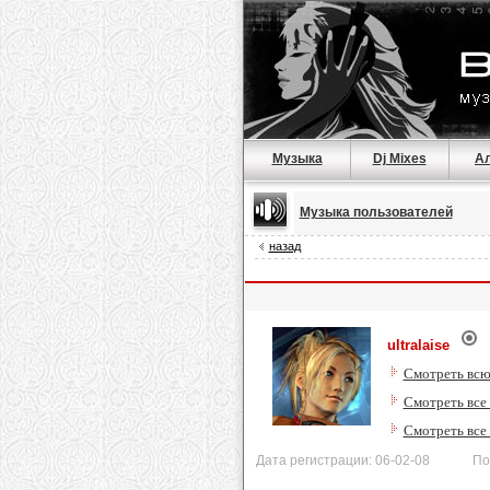
Музыка
Dj Mixes
А
Музыка пользователей
назад
ultralaise
Смотреть всю
Смотреть все 
Смотреть все
Дата регистрации: 06-02-08 После