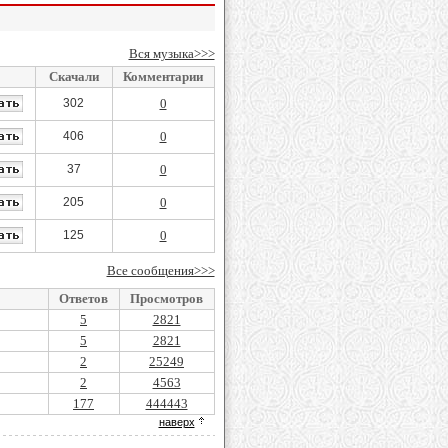
Вся музыка>>>
Скачали
Комментарии
302
0
406
0
37
0
205
0
125
0
Все сообщения>>>
Ответов
Просмотров
5
2821
5
2821
2
25249
2
4563
177
444443
наверх