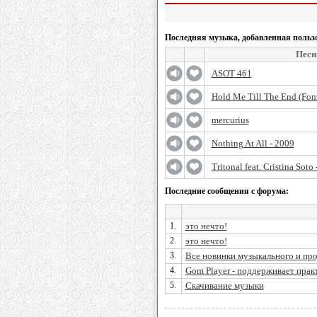
Последняя музыка, добавленная польз
Песн
ASOT 461
Hold Me Till The End (Fonz
mercurius
Nothing At All - 2009
Tritonal feat. Cristina Soto
Последние сообщения с форума:
1.
это нечто!
2.
это нечто!
3.
Все новинки музыкального и про
4.
Gom Player - поддерживает практи
5.
Скачивание музыки