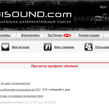
|
Вход
льбомы
Видеоклипы
Топ Радио
Радиостанции
Моя музыка
Моя страница
Пользова
Просмотр профиля: ultralaise
 музыку пользователя
сообщения пользователя (45)
- 0.01 сообщений в день
 темы созданные пользователем
дняя активность: 17-07-11 в 18:12:30