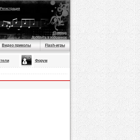
Регистрация
Помощь
Добавить в избранное
Видео приколы
Flash-игры
тели
Форум