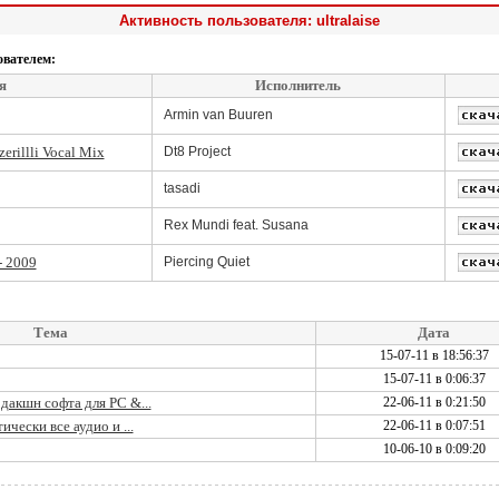
Активность пользователя: ultralaise
ователем:
я
Исполнитель
Armin van Buuren
erillli Vocal Mix
Dt8 Project
tasadi
Rex Mundi feat. Susana
 - 2009
Piercing Quiet
Тема
Дата
15-07-11 в 18:56:37
15-07-11 в 0:06:37
дакшн софта для PC &...
22-06-11 в 0:21:50
чески все аудио и ...
22-06-11 в 0:07:51
10-06-10 в 0:09:20