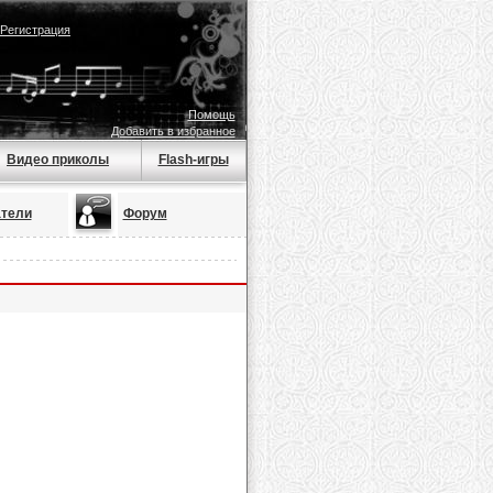
Регистрация
Помощь
Добавить в избранное
Видео приколы
Flash-игры
тели
Форум