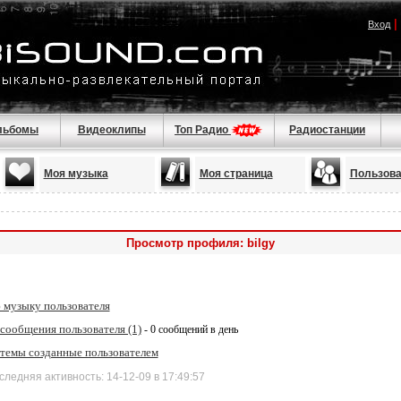
|
Вход
льбомы
Видеоклипы
Топ Радио
Радиостанции
Моя музыка
Моя страница
Пользова
Просмотр профиля: bilgy
 музыку пользователя
сообщения пользователя (1)
- 0 сообщений в день
 темы созданные пользователем
дняя активность: 14-12-09 в 17:49:57