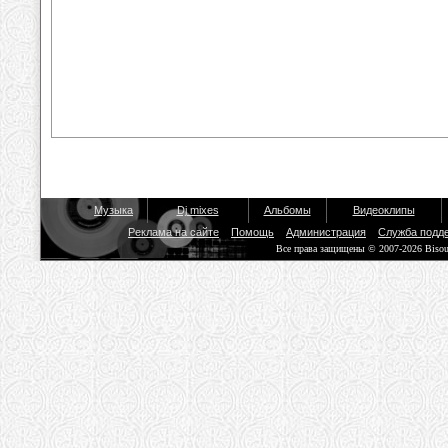
Музыка
Dj mixes
Альбомы
Видеоклипы
Реклама на сайте
Помощь
Администрация
Служба подд
Все права защищены © 2007-2026 Biso