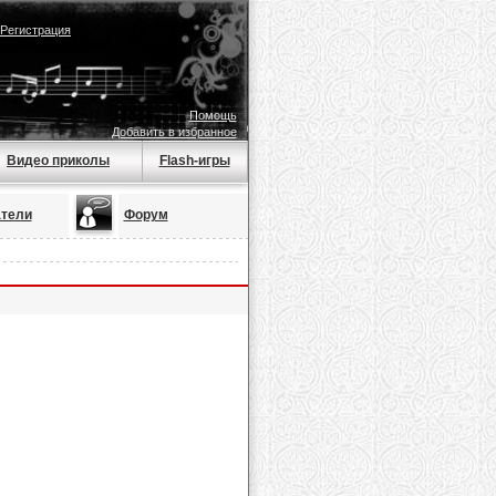
Регистрация
Помощь
Добавить в избранное
Видео приколы
Flash-игры
тели
Форум