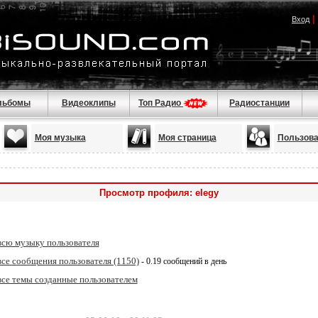
|
Вход
льбомы
Видеоклипы
Топ Радио
Радиостанции
Моя музыка
Моя страница
Пользова
Просмотр профиля: elegy
всю музыку пользователя
се сообщения пользователя (1150)
- 0.19 сообщений в день
се темы созданные пользователем