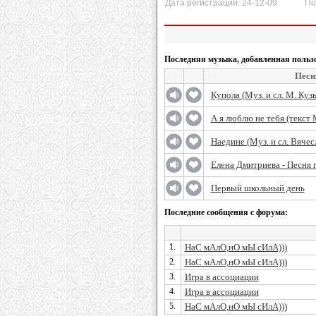
Дата регистрации: 24-12-09 После
Последняя музыка, добавленная польз
Песн
Купола (Муз. и сл. М. Куз
А я люблю не тебя (текст
Наедине (Муз. и сл. Вячес
Елена Дмитриева - Песня 
Первый школьный день
Последние сообщения с форума:
1.
НаС мАлО,нО мЫ сИлА)))
2.
НаС мАлО,нО мЫ сИлА)))
3.
Игра в ассоциации
4.
Игра в ассоциации
5.
НаС мАлО,нО мЫ сИлА)))