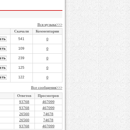
Вся музыка>>>
Скачали
Комментарии
541
0
109
0
239
0
125
0
122
0
Все сообщения>>>
Ответов
Просмотров
93768
467099
93768
467099
26560
74678
26560
74678
93768
467099