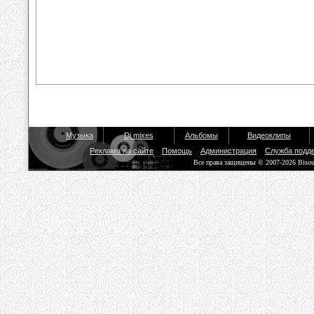
Музыка
Dj mixes
Альбомы
Видеоклипы
Реклама на сайте
Помощь
Администрация
Служба подд
Все права защищены © 2007-2026 Biso