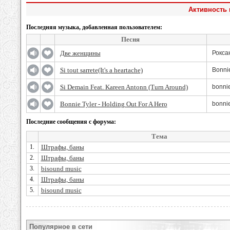
Активность 
Последняя музыка, добавленная пользователем:
Песня
Две женщины
Рокса
Si tout sarrete(It's a heartache)
Bonnie
Si Demain Feat. Kareen Antonn (Turn Around)
bonnie
Bonnie Tyler - Holding Out For A Hero
bonnie
Последние сообщения с форума:
Тема
1.
Штрафы, баны
2.
Штрафы, баны
3.
bisound music
4.
Штрафы, баны
5.
bisound music
Популярное в сети