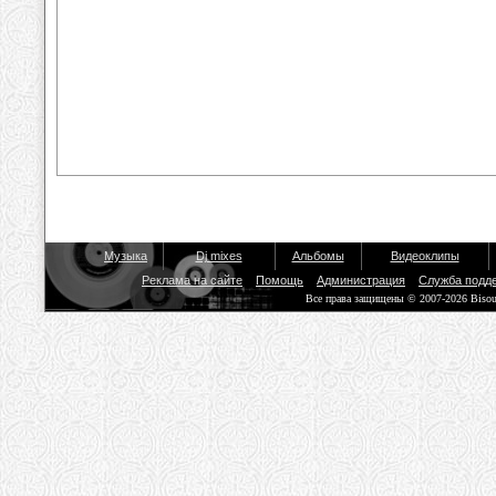
Музыка
Dj mixes
Альбомы
Видеоклипы
Реклама на сайте
Помощь
Администрация
Служба подд
Все права защищены © 2007-2026 Biso