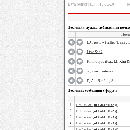
Дата регистрации: 16-01-10 После
Последняя музыка, добавленная польз
Песн
DJ Tiesto - Traffic (Benny 
Live Set 2
Kimnotyze (feat. Lil Kim &
вдыхая свободу
Dj AddSer 2.mp3
Последние сообщения с форума:
1.
НаС мАлО,нО мЫ сИлА)))
2.
НаС мАлО,нО мЫ сИлА)))
3.
НаС мАлО,нО мЫ сИлА)))
4.
НаС мАлО,нО мЫ сИлА)))
5.
НаС мАлО,нО мЫ сИлА)))