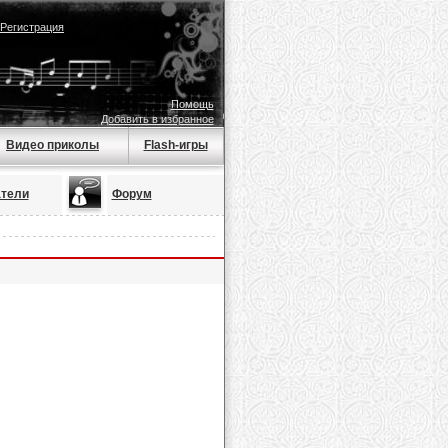
Регистрация
Помощь
Добавить в избранное
Видео приколы
Flash-игры
тели
Форум