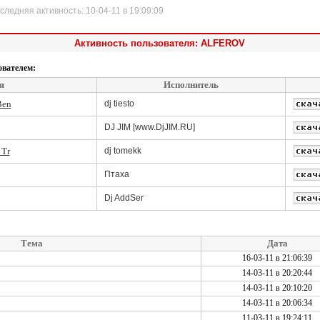
дняя активность: 10-04-11 в 19:09:09
Активность пользователя: ALFEROV
ователем:
я
Исполнитель
Ben
dj tiesto
DJ JIM [www.DjJIM.RU]
 Tr
dj tomekk
Птаха
Dj AddSer
Тема
Дата
16-03-11 в 21:06:39
14-03-11 в 20:20:44
14-03-11 в 20:10:20
14-03-11 в 20:06:34
11-03-11 в 19:24:11