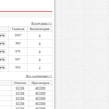
Вся музыка>>>
Скачали
Комментарии
3507
0
383
0
976
0
647
0
503
2
Все сообщения>>>
Ответов
Просмотров
93768
467099
93768
467099
93768
467099
93768
467099
93768
467099