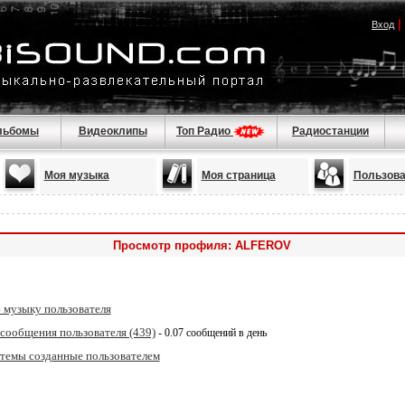
|
Вход
льбомы
Видеоклипы
Топ Радио
Радиостанции
Моя музыка
Моя страница
Пользова
Просмотр профиля: ALFEROV
 музыку пользователя
 сообщения пользователя (439)
- 0.07 сообщений в день
 темы созданные пользователем