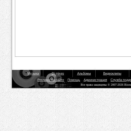
Музыка
Dj mixes
Альбомы
Видеоклипы
Реклама на сайте
Помощь
Администрация
Служба подд
Все права защищены © 2007-2026 Biso