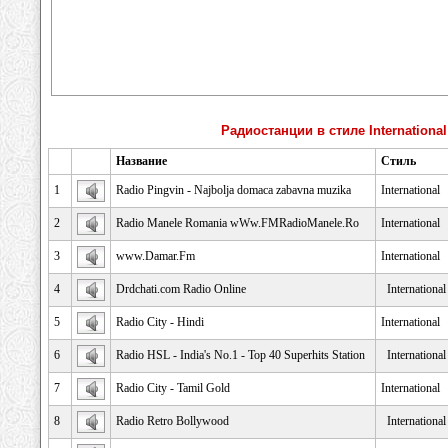
Радиостанции в стиле International
Название
Стиль
1
Radio Pingvin - Najbolja domaca zabavna muzika
International
2
Radio Manele Romania wWw.FMRadioManele.Ro
International
3
www.Damar.Fm
International
4
Drdchati.com Radio Online
Internationa
5
Radio City - Hindi
International
6
Radio HSL - India's No.1 - Top 40 Superhits Station
Internationa
7
Radio City - Tamil Gold
International
8
Radio Retro Bollywood
Internationa