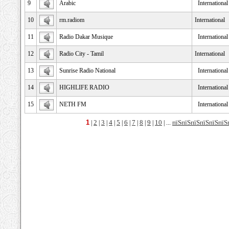
9
Arabic
Internationa
10
rm.radiom
International
11
Radio Dakar Musique
Internationa
12
Radio City - Tamil
International
13
Sunrise Radio National
Internationa
14
HIGHLIFE RADIO
Internationa
15
NETH FM
Internationa
1
2
3
4
5
6
7
8
9
10
пїЅпїЅпїЅпїЅпїЅпїЅ
|
|
|
|
|
|
|
|
|
| ...