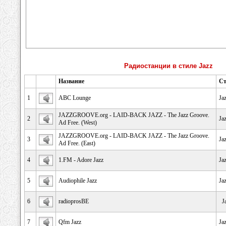
Радиостанции в стиле Jazz
Название
Ст
1
ABC Lounge
Ja
JAZZGROOVE.org - LAID-BACK JAZZ - The Jazz Groove.
2
Ja
Ad Free. (West)
JAZZGROOVE.org - LAID-BACK JAZZ - The Jazz Groove.
3
Ja
Ad Free. (East)
4
1.FM - Adore Jazz
Ja
5
Audiophile Jazz
Ja
6
radioprosBE
J
7
Qfm Jazz
Ja