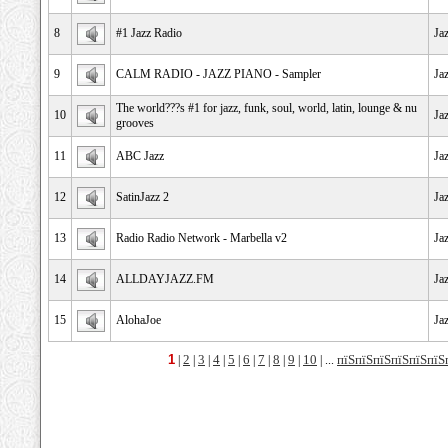
8
#1 Jazz Radio
Ja
9
CALM RADIO - JAZZ PIANO - Sampler
Ja
The world???s #1 for jazz, funk, soul, world, latin, lounge & nu
10
Ja
grooves
11
ABC Jazz
Ja
12
SatinJazz 2
Ja
13
Radio Radio Network - Marbella v2
Ja
14
ALLDAYJAZZ.FM
Ja
15
AlohaJoe
Ja
1
2
3
4
5
6
7
8
9
10
пїЅпїЅпїЅпїЅпїЅпїЅ
|
|
|
|
|
|
|
|
|
| ...