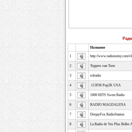
Ради
Название
1
http://www.radionomy.com/v
2
Toppers van Toen
3
rolradio
4
.113FM Pop2K USA
5
1000 HITS Sweet Radio
6
RADIO MAGDALENA
7
DeejayFox RadioStation
8
La Radio de Vos Plus Belles 