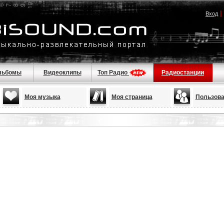
|
Вход
льбомы
Видеоклипы
Топ Радио
Радиостанции
Моя музыка
Моя страница
Пользова