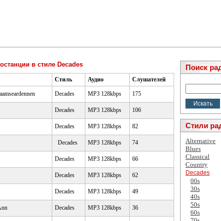
останции в стиле Decades
Поиск ра
Стиль
Аудио
Слушателей
laamseardennen
Decades
MP3 128kbps
175
Decades
MP3 128kbps
106
Стили ра
Decades
MP3 128kbps
82
Alternative
Decades
MP3 128kbps
74
Blues
Classical
Decades
MP3 128kbps
66
Country
Decades
Decades
MP3 128kbps
62
00s
30s
Decades
MP3 128kbps
49
40s
50s
Ann
Decades
MP3 128kbps
36
60s
70s