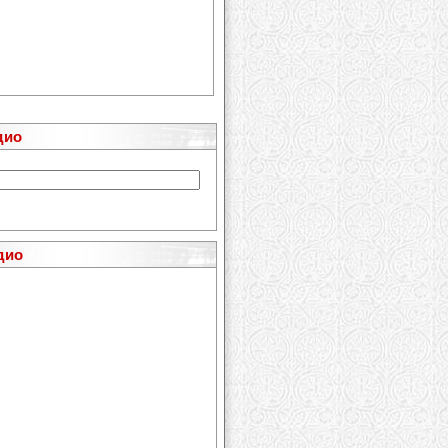
дио
дио