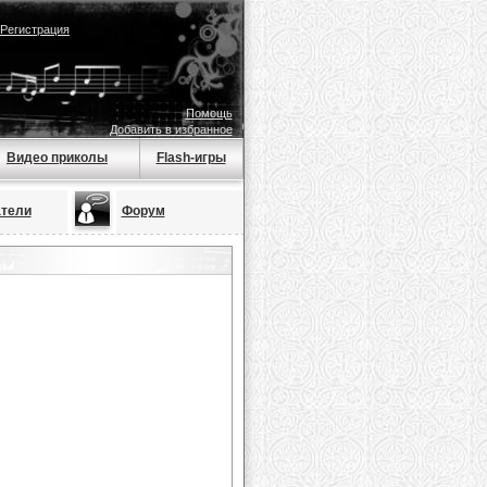
Регистрация
Помощь
Добавить в избранное
Видео приколы
Flash-игры
тели
Форум