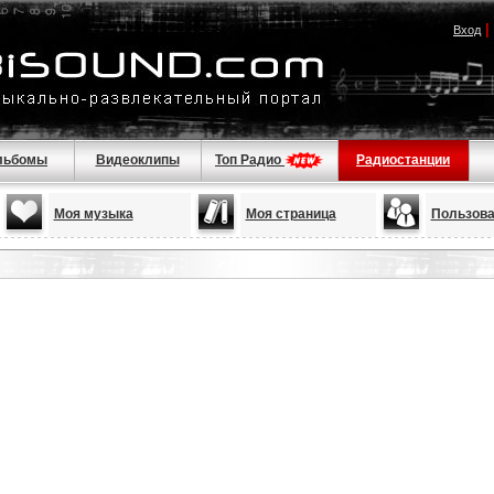
|
Вход
льбомы
Видеоклипы
Топ Радио
Радиостанции
Моя музыка
Моя страница
Пользова