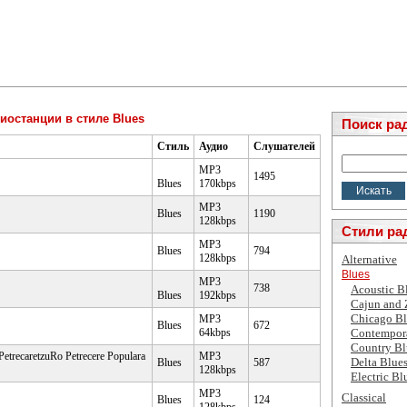
иостанции в стиле Blues
Поиск ра
Стиль
Аудио
Слушателей
MP3
1495
Blues
170kbps
MP3
Blues
1190
128kbps
Стили ра
MP3
Blues
794
128kbps
Alternative
Blues
MP3
738
Acoustic B
Blues
192kbps
Cajun and
Chicago Bl
MP3
Blues
672
64kbps
Contempor
Country Bl
trecaretzuRo Petrecere Populara
MP3
Delta Blue
Blues
587
128kbps
Electric Bl
MP3
Classical
Blues
124