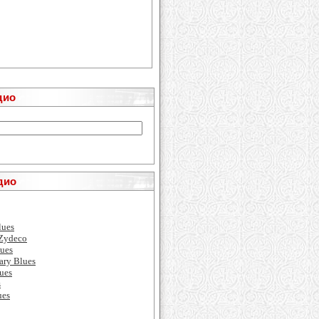
дио
дио
lues
 Zydeco
ues
ary Blues
ues
s
ues