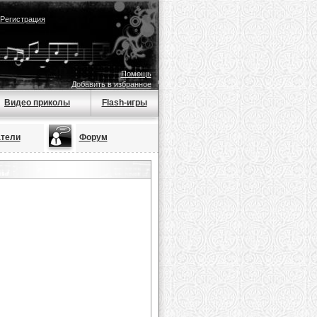
Регистрация
Помощь
Добавить в избранное
Видео приколы
Flash-игры
тели
Форум