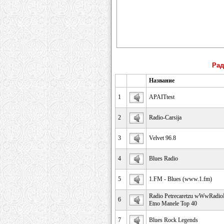
Рад
Название
1
APAITtest
2
Radio-Carsija
3
Velvet 96.8
4
Blues Radio
5
1.FM - Blues (www.1.fm)
Radio Petrecaretzu wWwRadioPe
6
Etno Manele Top 40
7
Blues Rock Legends