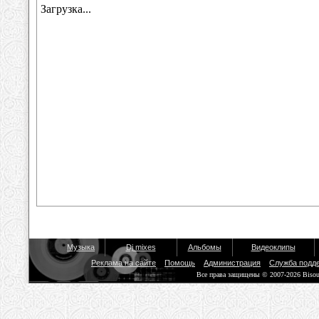
Музыка
Dj mixes
Альбомы
Видеоклипы
Реклама на сайте
Помощь
Администрация
Служба подд
Все права защищены © 2007-2026 Biso